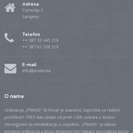
Adresa
Ćumurija 3
Sarajevo
Telefon
++ 387 33 445 219
++ 387 61 108 219
E-mail
info@praxis.ba
O
nama
Ordinacija „PRAXIS“ dr.Pecar je zvanično započela sa radom
početkom 1993. kao jedan od prvih CBR centara u Bosni i
Hercegovini za rehabilitaciju u zajednici. „PRAXIS“ je danas
privatna ordinacija u kojoj ekspertni tim ljekara specijalista pruža